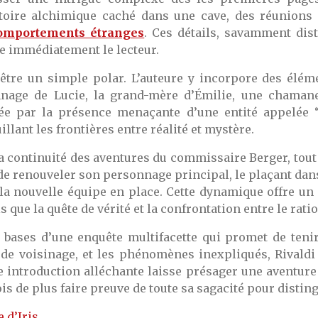
atoire alchimique caché dans une cave, des réunions 
omportements étranges
. Ces détails, savamment dis
e immédiatement le lecteur.
tre un simple polar. L’auteure y incorpore des éléme
nage de Lucie, la grand-mère d’Émilie, une chamane 
ée par la présence menaçante d’une entité appelée “
llant les frontières entre réalité et mystère.
 la continuité des aventures du commissaire Berger, tou
ri de renouveler son personnage principal, le plaçant dans
 la nouvelle équipe en place. Cette dynamique offre un
s que la quête de vérité et la confrontation entre le ratio
 bases d’une enquête multifacette qui promet de tenir 
s de voisinage, et les phénomènes inexpliqués, Rivaldi
e introduction alléchante laisse présager une aventure
 de plus faire preuve de toute sa sagacité pour distingu
 d’Iris