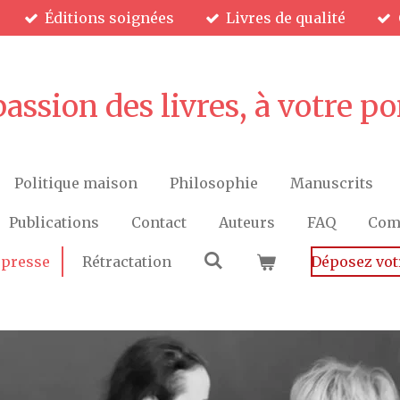
Éditions soignées
Livres de qualité
passion des livres, à votre po
Politique maison
Philosophie
Manuscrits
Publications
Contact
Auteurs
FAQ
Comm
 presse
Rétractation
Déposez vot