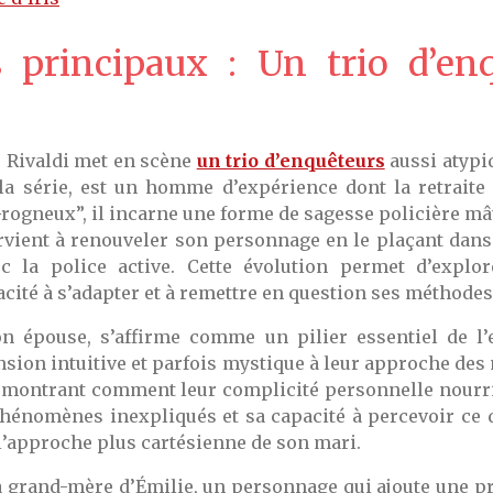
 principaux : Un trio d’en
s Rivaldi met en scène
un trio d’enquêteurs
aussi atypi
 la série, est un homme d’expérience dont la retraite
ogneux”, il incarne une forme de sagesse policière mâ
vient à renouveler son personnage en le plaçant dans 
c la police active. Cette évolution permet d’explo
ité à s’adapter et à remettre en question ses méthodes f
on épouse, s’affirme comme un pilier essentiel de l’
nsion intuitive et parfois mystique à leur approche des
 montrant comment leur complicité personnelle nourrit 
 phénomènes inexpliqués et sa capacité à percevoir ce 
 l’approche plus cartésienne de son mari.
la grand-mère d’Émilie, un personnage qui ajoute une pr