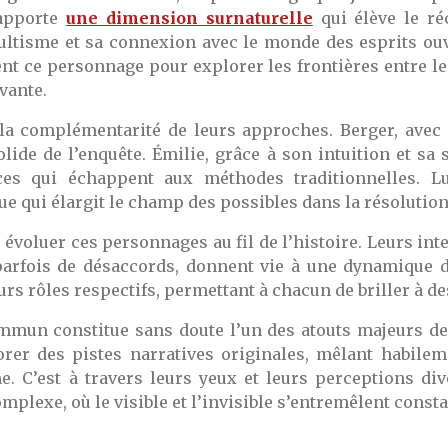
apporte
une dimension surnaturelle
qui élève le ré
ultisme et sa connexion avec le monde des esprits ouv
ent ce personnage pour explorer les frontières entre le 
vante.
 la complémentarité de leurs approches. Berger, avec
lide de l’enquête. Émilie, grâce à son intuition et sa s
es qui échappent aux méthodes traditionnelles. Lu
ue qui élargit le champ des possibles dans la résolution
re évoluer ces personnages au fil de l’histoire. Leurs int
parfois de désaccords, donnent vie à une dynamique de
eurs rôles respectifs, permettant à chacun de briller à d
mmun constitue sans doute l’un des atouts majeurs de 
rer des pistes narratives originales, mêlant habilem
. C’est à travers leurs yeux et leurs perceptions div
omplexe, où le visible et l’invisible s’entremêlent cons