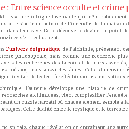
e : Entre science occulte et crime
aldi tisse une intrigue fascinante qui mêle habilement
histoire s’articule autour de l’incendie de la maison d
et dans leur cave. Cette découverte devient le point 
humaines s’entrechoquent.
ns
l’univers énigmatique
de l’alchimie, présentant ce
pierre philosophale, mais comme une recherche plus 
avers les recherches des Lecoin et de leurs associés,
des métaux, mais aussi des âmes. Cette dimension é
igue, invitant le lecteur à réfléchir sur les motivation
lchimique, l’auteure développe une histoire de cr
s recherches alchimiques, vient complexifier l’enquête.
 créant un puzzle narratif où chaque élément semble à la 
asiques. Cette dualité entre le mystique et le terrestr
ne spirale, chaque révélation en entraînant une autre